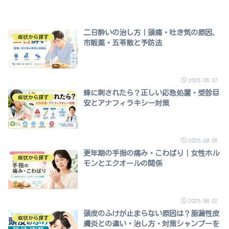
二日酔いの治し方｜頭痛・吐き気の原因、
症状から探す
市販薬・五苓散と予防法
2026.08.07
蜂に刺されたら？正しい応急処置・受診目
症状から探す
安とアナフィラキシー対策
2026.08.05
更年期の手指の痛み・こわばり｜女性ホル
症状から探す
モンとエクオールの関係
2026.08.02
頭皮のふけが止まらない原因は？脂漏性皮
症状から探す
膚炎との違い・治し方・対策シャンプーを