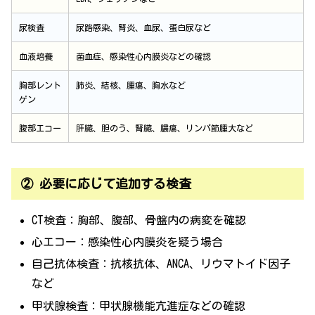
尿検査
尿路感染、腎炎、血尿、蛋白尿など
血液培養
菌血症、感染性心内膜炎などの確認
胸部レント
肺炎、結核、腫瘍、胸水など
ゲン
腹部エコー
肝臓、胆のう、腎臓、膿瘍、リンパ節腫大など
② 必要に応じて追加する検査
CT検査：胸部、腹部、骨盤内の病変を確認
心エコー：感染性心内膜炎を疑う場合
自己抗体検査：抗核抗体、ANCA、リウマトイド因子
など
甲状腺検査：甲状腺機能亢進症などの確認