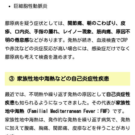
巨細胞性動脈炎
膠原病を疑う症状としては、
関節痛、朝のこわばり、皮
疹、口内炎、手指の腫れ、レイノー現象、筋肉痛、原因不
明の倦怠感
などがあります。発熱が続き、血液検査でCRP
や赤沈などの炎症反応が高い場合には、感染症だけでなく
膠原病も考えて検査を進めます。
③ 家族性地中海熱などの自己炎症性疾患
最近では、不明熱や繰り返す発熱の原因として
自己炎症性
疾患
も知られるようになってきました。その代表が
家族性
地中海熱（Familial Mediterranean Fever：FMF）
です。
家族性地中海熱は、発作的な発熱を繰り返す病気で、発熱
に加えて腹痛、胸痛、関節痛、皮疹などを伴うことがあり