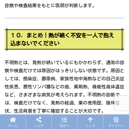
診察や検査結果をもとに医師が判断します。
１０．まとめ｜熱が続く不安を一人で抱え
込まないでください
不明熱とは、発熱が続いているにもかかわらず、通常の診
察や検査だけでは原因がはっきりしない状態です。原因と
しては、感染症、膠原病、家族性地中海熱などの自己炎症
性疾患、悪性リンパ腫などの癌、薬剤熱、機能性高体温症
など、さまざまな病気が考えられます。不明熱の診断で
は、検査だけでなく、発熱の経過、薬の使用歴、随伴症
状、生活背景を丁寧に確認することが大切です。
ホーム
シェア
目次へ
トップ
サイドバー
「熱が続くけれど、どこに相談したらいいかわからない」