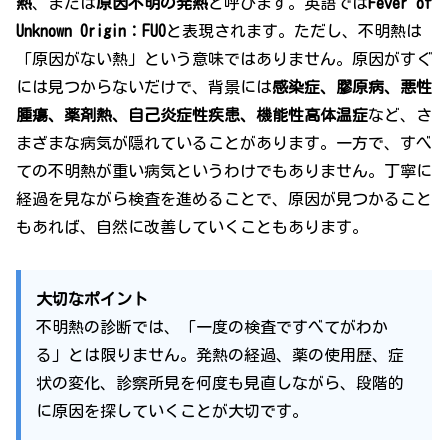
熱
、または
原因不明の発熱
と呼びます。英語では
Fever of
Unknown Origin：FUO
と表現されます。ただし、不明熱は
「原因がない熱」という意味ではありません。原因がすぐ
には見つからないだけで、背景には
感染症、膠原病、悪性
腫瘍、薬剤熱、自己炎症性疾患、機能性高体温症
など、さ
まざまな病気が隠れていることがあります。一方で、すべ
ての不明熱が重い病気というわけでもありません。丁寧に
経過を見ながら検査を進めることで、原因が見つかること
もあれば、自然に改善していくこともあります。
大切なポイント
不明熱の診断では、「一度の検査ですべてがわか
る」とは限りません。発熱の経過、薬の使用歴、症
状の変化、診察所見を何度も見直しながら、段階的
に原因を探していくことが大切です。