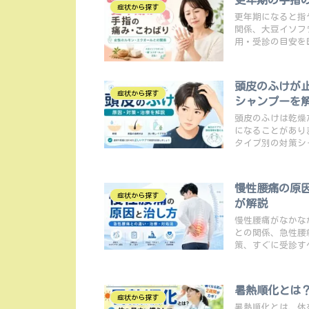
症状から探す
更年期になると指
関係、大豆イソフ
用・受診の目安を
頭皮のふけが
症状から探す
シャンプーを
頭皮のふけは乾燥
になることがあり
タイプ別の対策シ
慢性腰痛の原
症状から探す
が解説
慢性腰痛がなかな
との関係、急性腰
策、すぐに受診す
暑熱順化とは
症状から探す
暑熱順化とは、体