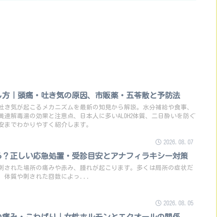
し方｜頭痛・吐き気の原因、市販薬・五苓散と予防法
吐き気が起こるメカニズムを最新の知見から解説。水分補給や食事、
黄連解毒湯の効果と注意点、日本人に多いALDH2体質、二日酔いを防ぐ
安までわかりやすく紹介します。
2026.08.07
ら？正しい応急処置・受診目安とアナフィラキシー対策
刺された場所の痛みや赤み、腫れが起こります。多くは局所の症状だ
、体質や刺された回数によっ...
2026.08.05
の痛み・こわばり｜女性ホルモンとエクオールの関係