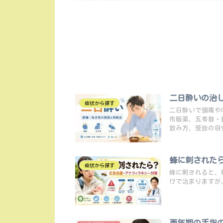
二日酔いの治
症状から探す
二日酔いで頭痛や
市販薬、五苓散・
飲み方、受診の目
蜂に刺された
症状から探す
蜂に刺されると、
けで治まりますが
更年期の手指