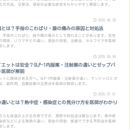
化の方法、注意点、受診が必要な症状をわかりやすく解説します。
2026.06.28
痛とは？手指のこわばり・膝の痛みの原因と対処法
、手指のこわばり、膝や肩の痛みとして現れることがあります。女性
の関係、リウマチとの違い、受診の目安、治療法、セルフケアを医師
説します。
2025.09.06
エットは安全？GLP-1内服薬・注射薬の違いとゼップバ
を医師が解説
ットに興味がある方へ。GLP-1内服薬・注射薬の違い、マンジャロとゼ
応、副作用、自費診療の注意点を医師が解説します。
2025.07.01
の違いとは？熱中症・感染症との見分け方を医師がわかり
ちらも体温が上がる状態ですが、原因や対処法は異なります。熱中症
染症などによる発熱の違い、受診の目安、家庭でできる予防法を医師
説します。