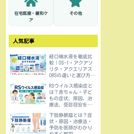
在宅医療・緩和ケ
その他
ア
人気記事
経口補水液を徹底比
較｜OS-1・アクアソ
リタ・アクエリアス
ORSの違いと選び方を
医師が解説
RSウイルス感染症と
は？赤ちゃん・子ど
もの症状、原因、治
療法、受診目安を医
師が解説
下肢静脈瘤とは？症
状・原因・治療法・
予防を医師がわかり