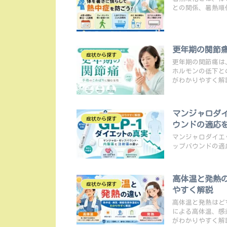
との関係、暑熱順
更年期の関節
症状から探す
更年期の関節痛は
ホルモンの低下と
がわかりやすく解
マンジャロダイ
症状から探す
ウンドの適応
マンジャロダイエ
ップバウンドの適
高体温と発熱
症状から探す
やすく解説
高体温と発熱はど
による高体温、感
がわかりやすく解