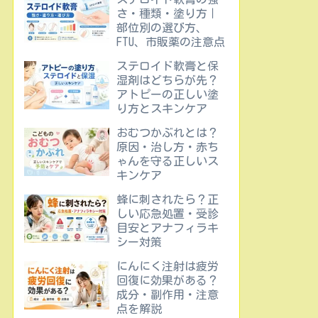
さ・種類・塗り方｜
部位別の選び方、
FTU、市販薬の注意点
ステロイド軟膏と保
湿剤はどちらが先？
アトピーの正しい塗
り方とスキンケア
おむつかぶれとは？
原因・治し方・赤ち
ゃんを守る正しいス
キンケア
蜂に刺されたら？正
しい応急処置・受診
目安とアナフィラキ
シー対策
にんにく注射は疲労
回復に効果がある？
成分・副作用・注意
点を解説