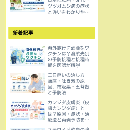
日本紅斑熱・SFTS・
ツツガムシ病の症状
と違いをわかりやす
く解説
新着記事
海外旅行に必要なワ
クチンは？渡航先別
の予防接種と接種時
期を医師が解説
二日酔いの治し方｜
頭痛・吐き気の原
因、市販薬・五苓散
と予防法
カンジダ皮膚炎（皮
膚カンジダ症）と
は？原因・症状・治
療法と再発予防を医
師が解説
ステロイド軟膏の強