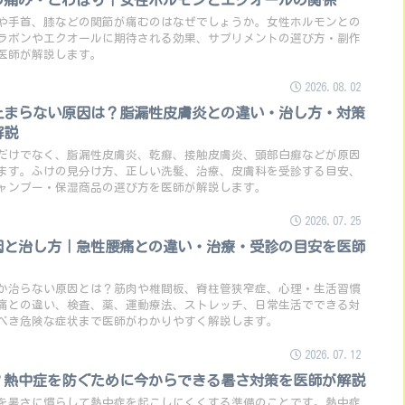
や手首、膝などの関節が痛むのはなぜでしょうか。女性ホルモンとの
ラボンやエクオールに期待される効果、サプリメントの選び方・副作
医師が解説します。
2026.08.02
止まらない原因は？脂漏性皮膚炎との違い・治し方・対策
解説
だけでなく、脂漏性皮膚炎、乾癬、接触皮膚炎、頭部白癬などが原因
ます。ふけの見分け方、正しい洗髪、治療、皮膚科を受診する目安、
ャンプー・保湿商品の選び方を医師が解説します。
2026.07.25
因と治し方｜急性腰痛との違い・治療・受診の目安を医師
か治らない原因とは？筋肉や椎間板、脊柱管狭窄症、心理・生活習慣
痛との違い、検査、薬、運動療法、ストレッチ、日常生活でできる対
べき危険な症状まで医師がわかりやすく解説します。
2026.07.12
？熱中症を防ぐために今からできる暑さ対策を医師が解説
を暑さに慣らして熱中症を起こしにくくする準備のことです。熱中症