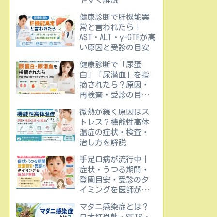
やすく解説
健康診断で肝機能異
常と言われたら｜
AST・ALT・γ-GTPが高
い原因と受診の目安
健康診断で「尿蛋
白」「尿潜血」を指
摘されたら？原因・
再検査・受診の目安
をわかりやすく解説
微熱が続く原因はス
トレス？機能性高体
温症の症状・検査・
治し方を解説
手足口病が流行中｜
症状・うつる期間・
登園目安・受診のタ
イミングを医師が解
説
マダニ感染症とは？