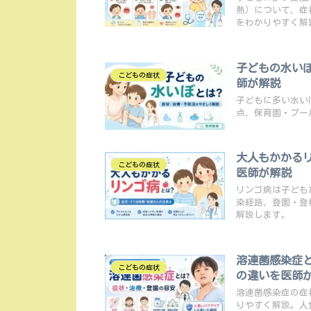
熱）について、症
をわかりやすく解
子どもの水い
こどもの症状
師が解説
子どもに多い水い
点、保育園・プー
大人もかかる
こどもの症状
医師が解説
リンゴ病は子ども
染経路、登園・登
解説します。
溶連菌感染症
こどもの症状
の違いを医師
溶連菌感染症の症
りやすく解説。人