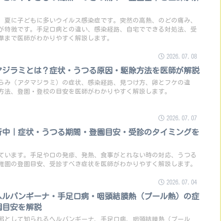
、夏に子どもに多いウイルス感染症です。突然の高熱、のどの痛み、
が特徴です。手足口病との違い、感染経路、自宅でできる対処法、受
準まで医師がわかりやすく解説します。
2026.07.08
マジラミとは？症状・うつる原因・駆除方法を医師が解説
らみ（アタマジラミ）の症状、感染経路、見つけ方、卵とフケの違
方法、登園・登校の目安を医師がわかりやすく解説します。
2026.07.07
行中｜症状・うつる期間・登園目安・受診のタイミングを
ています。手足や口の発疹、発熱、食事がとれない時の対応、うつる
稚園の登園目安、受診すべき症状を医師がわかりやすく解説します。
2026.07.04
ヘルパンギーナ・手足口病・咽頭結膜熱（プール熱）の症
園目安を解説
邪として知られるヘルパンギーナ、手足口病、咽頭結膜熱（プール