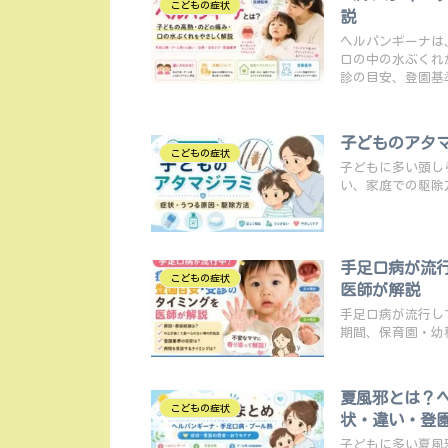
こどもの症状
説
ヘルパンギーナは
口の中の水ぶくれ
診の目安、登園基
子どものアタ
こどもの症状
子どもに多い頭し
い、家庭での駆除
手足口病が流
こどもの症状
医師が解説
手足口病が流行し
期間、保育園・幼
夏風邪とは？
こどもの症状
状・違い・登
子どもに多い夏風