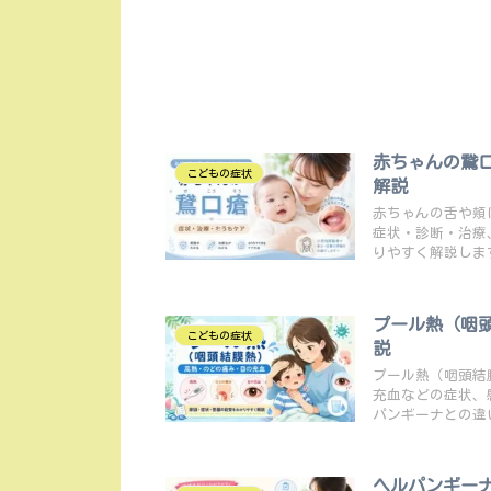
赤ちゃんの鵞
こどもの症状
解説
赤ちゃんの舌や頬
症状・診断・治療
りやすく解説しま
プール熱（咽
こどもの症状
説
プール熱（咽頭結
充血などの症状、
パンギーナとの違
ヘルパンギー