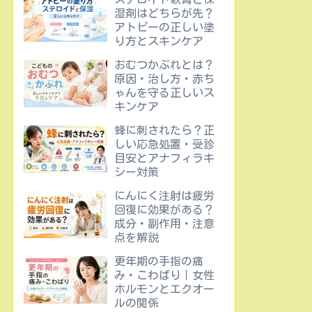
湿剤はどちらが先？
アトピーの正しい塗
り方とスキンケア
おむつかぶれとは？
原因・治し方・赤ち
ゃんを守る正しいス
キンケア
蜂に刺されたら？正
しい応急処置・受診
目安とアナフィラキ
シー対策
にんにく注射は疲労
回復に効果がある？
成分・副作用・注意
点を解説
更年期の手指の痛
み・こわばり｜女性
ホルモンとエクオー
ルの関係