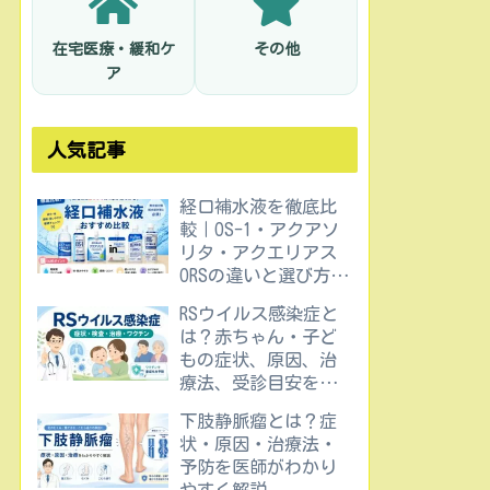
在宅医療・緩和ケ
その他
ア
人気記事
経口補水液を徹底比
較｜OS-1・アクアソ
リタ・アクエリアス
ORSの違いと選び方を
医師が解説
RSウイルス感染症と
は？赤ちゃん・子ど
もの症状、原因、治
療法、受診目安を医
師が解説
下肢静脈瘤とは？症
状・原因・治療法・
予防を医師がわかり