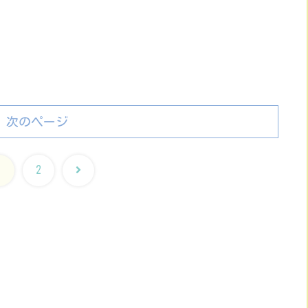
次のページ
次
1
2
へ