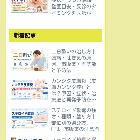
症状・うつる期間・
登園目安・受診のタ
イミングを医師が解
説
新着記事
二日酔いの治し方｜
頭痛・吐き気の原
因、市販薬・五苓散
と予防法
カンジダ皮膚炎（皮
膚カンジダ症）と
は？原因・症状・治
療法と再発予防を医
師が解説
ステロイド軟膏の強
さ・種類・塗り方｜
部位別の選び方、
FTU、市販薬の注意点
ステロイド軟膏と保