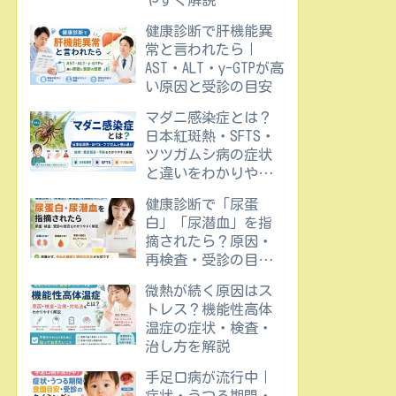
やすく解説
健康診断で肝機能異
常と言われたら｜
AST・ALT・γ-GTPが高
い原因と受診の目安
マダニ感染症とは？
日本紅斑熱・SFTS・
ツツガムシ病の症状
と違いをわかりやす
く解説
健康診断で「尿蛋
白」「尿潜血」を指
摘されたら？原因・
再検査・受診の目安
をわかりやすく解説
微熱が続く原因はス
トレス？機能性高体
温症の症状・検査・
治し方を解説
手足口病が流行中｜