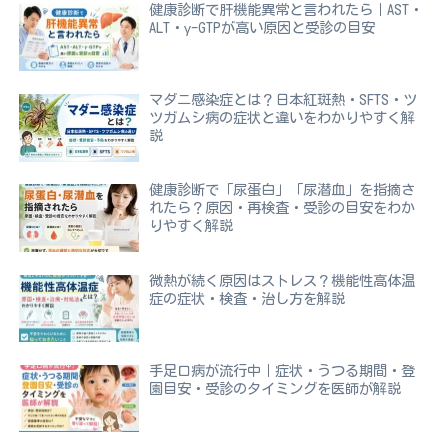
健康診断で肝機能異常と言われたら｜AST・
ALT・γ-GTPが高い原因と受診の目安
マダニ感染症とは？日本紅斑熱・SFTS・ツ
ツガムシ病の症状と違いをわかりやすく解
説
健康診断で「尿蛋白」「尿潜血」を指摘さ
れたら？原因・再検査・受診の目安をわか
りやすく解説
微熱が続く原因はストレス？機能性高体温
症の症状・検査・治し方を解説
手足口病が流行中｜症状・うつる期間・登
園目安・受診のタイミングを医師が解説