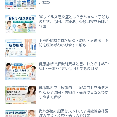
が解説
RSウイルス感染症とは？赤ちゃん・子ども
の症状、原因、治療法、受診目安を医師が
解説
下肢静脈瘤とは？症状・原因・治療法・予
防を医師がわかりやすく解説
健康診断で肝機能異常と言われたら｜AST・
ALT・γ-GTPが高い原因と受診の目安
健康診断で「尿蛋白」「尿潜血」を指摘さ
れたら？原因・再検査・受診の目安をわか
りやすく解説
微熱が続く原因はストレス？機能性高体温
症の症状・検査・治し方を解説