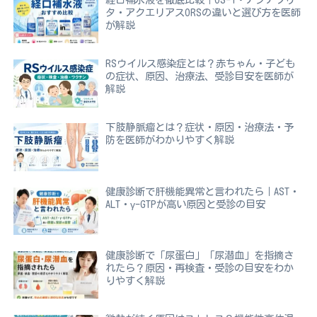
タ・アクエリアスORSの違いと選び方を医師
が解説
RSウイルス感染症とは？赤ちゃん・子ども
の症状、原因、治療法、受診目安を医師が
解説
下肢静脈瘤とは？症状・原因・治療法・予
防を医師がわかりやすく解説
健康診断で肝機能異常と言われたら｜AST・
ALT・γ-GTPが高い原因と受診の目安
健康診断で「尿蛋白」「尿潜血」を指摘さ
れたら？原因・再検査・受診の目安をわか
りやすく解説