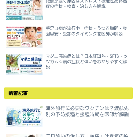
微熱が続く原因はストレス？機能性高体温
症の症状・検査・治し方を解説
手足口病が流行中｜症状・うつる期間・登
園目安・受診のタイミングを医師が解説
マダニ感染症とは？日本紅斑熱・SFTS・ツ
ツガムシ病の症状と違いをわかりやすく解
説
新着記事
海外旅行に必要なワクチンは？渡航先
別の予防接種と接種時期を医師が解説
二日酔いの治し方｜頭痛・吐き気の原