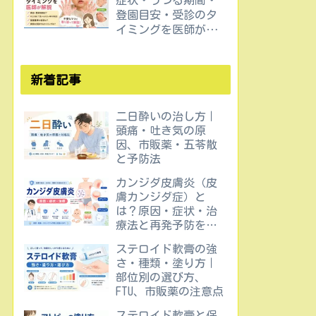
症状・うつる期間・
登園目安・受診のタ
イミングを医師が解
説
新着記事
二日酔いの治し方｜
頭痛・吐き気の原
因、市販薬・五苓散
と予防法
カンジダ皮膚炎（皮
膚カンジダ症）と
は？原因・症状・治
療法と再発予防を医
師が解説
ステロイド軟膏の強
さ・種類・塗り方｜
部位別の選び方、
FTU、市販薬の注意点
ステロイド軟膏と保