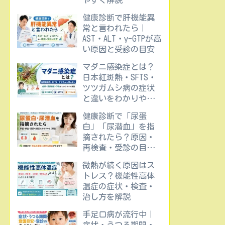
やすく解説
健康診断で肝機能異
常と言われたら｜
AST・ALT・γ-GTPが高
い原因と受診の目安
マダニ感染症とは？
日本紅斑熱・SFTS・
ツツガムシ病の症状
と違いをわかりやす
く解説
健康診断で「尿蛋
白」「尿潜血」を指
摘されたら？原因・
再検査・受診の目安
をわかりやすく解説
微熱が続く原因はス
トレス？機能性高体
温症の症状・検査・
治し方を解説
手足口病が流行中｜