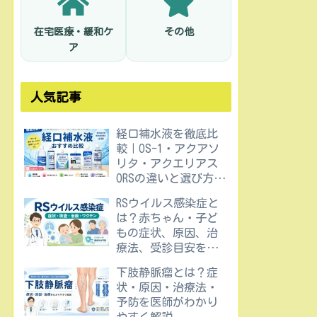
在宅医療・緩和ケ
その他
ア
人気記事
経口補水液を徹底比
較｜OS-1・アクアソ
リタ・アクエリアス
ORSの違いと選び方を
医師が解説
RSウイルス感染症と
は？赤ちゃん・子ど
もの症状、原因、治
療法、受診目安を医
師が解説
下肢静脈瘤とは？症
状・原因・治療法・
予防を医師がわかり