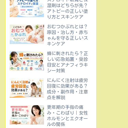
湿剤はどちらが先？
アトピーの正しい塗
り方とスキンケア
おむつかぶれとは？
原因・治し方・赤ち
ゃんを守る正しいス
キンケア
蜂に刺されたら？正
しい応急処置・受診
目安とアナフィラキ
シー対策
にんにく注射は疲労
回復に効果がある？
成分・副作用・注意
点を解説
更年期の手指の痛
み・こわばり｜女性
ホルモンとエクオー
ルの関係