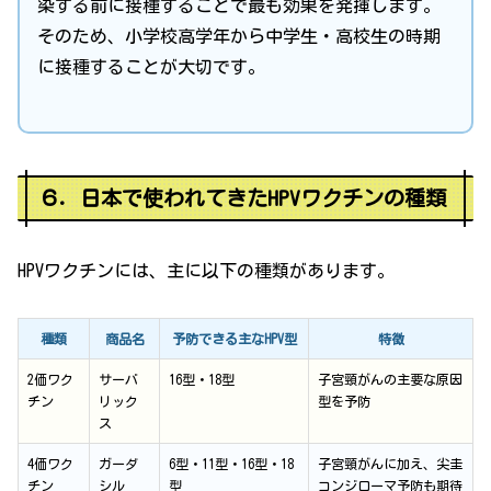
染する前に接種することで最も効果を発揮します。
そのため、小学校高学年から中学生・高校生の時期
に接種することが大切です。
６．日本で使われてきたHPVワクチンの種類
HPVワクチンには、主に以下の種類があります。
種類
商品名
予防できる主なHPV型
特徴
2価ワク
サーバ
16型・18型
子宮頸がんの主要な原因
チン
リック
型を予防
ス
4価ワク
ガーダ
6型・11型・16型・18
子宮頸がんに加え、尖圭
チン
シル
型
コンジローマ予防も期待