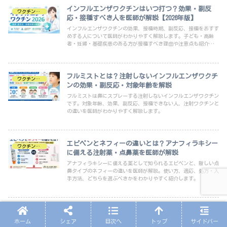
インフルエンザワクチンはいつ打つ？効果・副反
ワクチン・予防医療
応・接種すべき人を医師が解説【2026年版】
インフルエンザワクチンの効果、接種時期、副反応、接種をおすす
めする人について医師がわかりやすく解説します。子ども・高齢
者・妊婦・基礎疾患のある方が接種すべき理由や注意点も紹介しま
す。
フルミストとは？注射しないインフルエンザワクチ
ワクチン・予防医療
ンの効果・副反応・対象年齢を解説
フルミストは鼻にスプレーする注射しないインフルエンザワクチン
です。対象年齢、効果、副反応、接種できない人、注射ワクチンと
の違いを医師がわかりやすく解説します。
エピペンとネフィーの違いとは？アナフィラキシー
ワクチン・予防医療
に備える注射薬・点鼻薬を医師が解説
アナフィラキシーに備える薬として知られるエピペンと、新しい点
鼻タイプのネフィーの違いを医師が解説。使い方、適応、処方・入
手方法、どちらを選ぶべきかをわかりやすく紹介します。
大人の予防接種ガイド｜成人に必要なワクチン一覧
ワクチン・予防医療
と接種時期【2026年版】
ホーム
シェア
目次へ
トップ
サイドバー