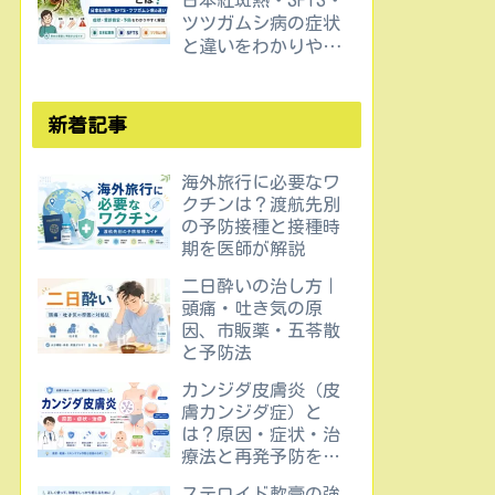
日本紅斑熱・SFTS・
ツツガムシ病の症状
と違いをわかりやす
く解説
新着記事
海外旅行に必要なワ
クチンは？渡航先別
の予防接種と接種時
期を医師が解説
二日酔いの治し方｜
頭痛・吐き気の原
因、市販薬・五苓散
と予防法
カンジダ皮膚炎（皮
膚カンジダ症）と
は？原因・症状・治
療法と再発予防を医
師が解説
ステロイド軟膏の強