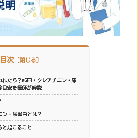
目次
れたら？eGFR・クレアチニン・尿
診目安を医師が解説
？
チニン・尿蛋白とは？
ると起こること