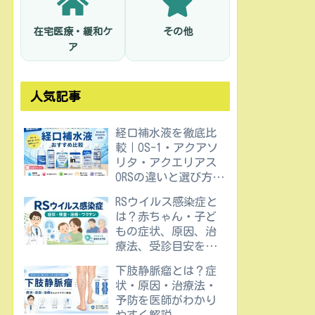
在宅医療・緩和ケ
その他
ア
人気記事
経口補水液を徹底比
較｜OS-1・アクアソ
リタ・アクエリアス
ORSの違いと選び方を
医師が解説
RSウイルス感染症と
は？赤ちゃん・子ど
もの症状、原因、治
療法、受診目安を医
師が解説
下肢静脈瘤とは？症
状・原因・治療法・
予防を医師がわかり