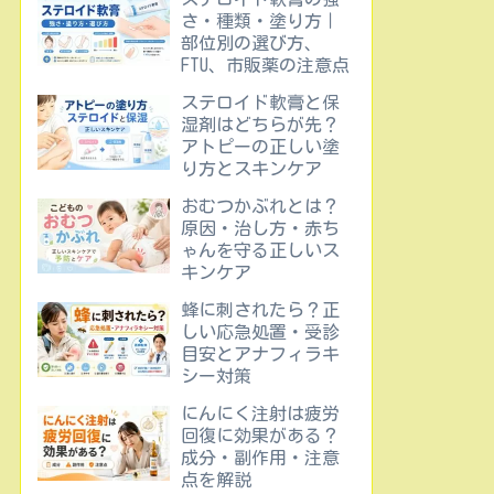
さ・種類・塗り方｜
部位別の選び方、
FTU、市販薬の注意点
ステロイド軟膏と保
湿剤はどちらが先？
アトピーの正しい塗
り方とスキンケア
おむつかぶれとは？
原因・治し方・赤ち
ゃんを守る正しいス
キンケア
蜂に刺されたら？正
しい応急処置・受診
目安とアナフィラキ
シー対策
にんにく注射は疲労
回復に効果がある？
成分・副作用・注意
点を解説