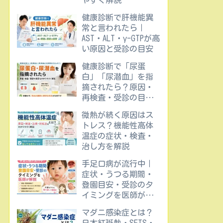
やすく解説
健康診断で肝機能異
常と言われたら｜
AST・ALT・γ-GTPが高
い原因と受診の目安
健康診断で「尿蛋
白」「尿潜血」を指
摘されたら？原因・
再検査・受診の目安
をわかりやすく解説
微熱が続く原因はス
トレス？機能性高体
温症の症状・検査・
治し方を解説
手足口病が流行中｜
症状・うつる期間・
登園目安・受診のタ
イミングを医師が解
説
マダニ感染症とは？