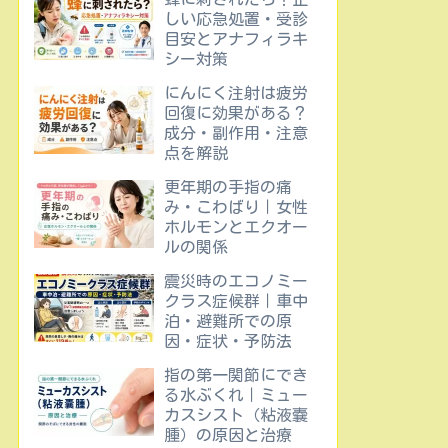
しい応急処置・受診
目安とアナフィラキ
シー対策
にんにく注射は疲労
回復に効果がある？
成分・副作用・注意
点を解説
更年期の手指の痛
み・こわばり｜女性
ホルモンとエクオー
ルの関係
震災時のエコノミー
クラス症候群｜車中
泊・避難所での原
因・症状・予防法
指の第一関節にでき
る水ぶくれ｜ミュー
カスシスト（粘液嚢
腫）の原因と治療