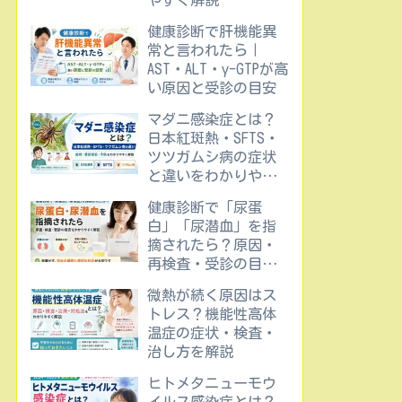
やすく解説
健康診断で肝機能異
常と言われたら｜
AST・ALT・γ-GTPが高
い原因と受診の目安
マダニ感染症とは？
日本紅斑熱・SFTS・
ツツガムシ病の症状
と違いをわかりやす
く解説
健康診断で「尿蛋
白」「尿潜血」を指
摘されたら？原因・
再検査・受診の目安
をわかりやすく解説
微熱が続く原因はス
トレス？機能性高体
温症の症状・検査・
治し方を解説
ヒトメタニューモウ