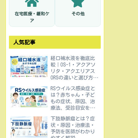
在宅医療・緩和ケ
その他
ア
人気記事
経口補水液を徹底比
較｜OS-1・アクアソ
リタ・アクエリアス
ORSの違いと選び方を
医師が解説
RSウイルス感染症と
は？赤ちゃん・子ど
もの症状、原因、治
療法、受診目安を医
師が解説
下肢静脈瘤とは？症
状・原因・治療法・
予防を医師がわかり