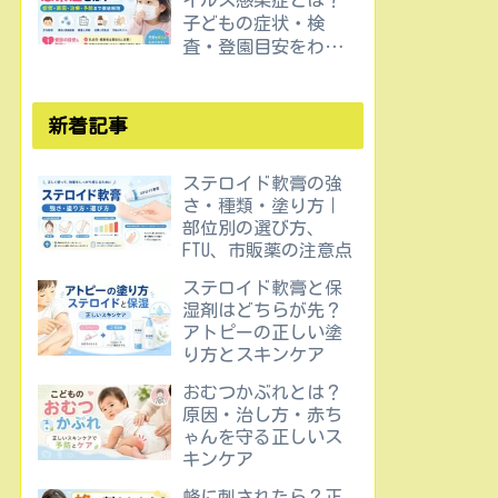
イルス感染症とは？
子どもの症状・検
査・登園目安をわか
りやすく解説
新着記事
ステロイド軟膏の強
さ・種類・塗り方｜
部位別の選び方、
FTU、市販薬の注意点
ステロイド軟膏と保
湿剤はどちらが先？
アトピーの正しい塗
り方とスキンケア
おむつかぶれとは？
原因・治し方・赤ち
ゃんを守る正しいス
キンケア
蜂に刺されたら？正