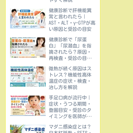
やすく解説
健康診断で肝機能異
常と言われたら｜
AST・ALT・γ-GTPが高
い原因と受診の目安
健康診断で「尿蛋
白」「尿潜血」を指
摘されたら？原因・
再検査・受診の目安
をわかりやすく解説
微熱が続く原因はス
トレス？機能性高体
温症の症状・検査・
治し方を解説
手足口病が流行中｜
症状・うつる期間・
登園目安・受診のタ
イミングを医師が解
説
マダニ感染症とは？