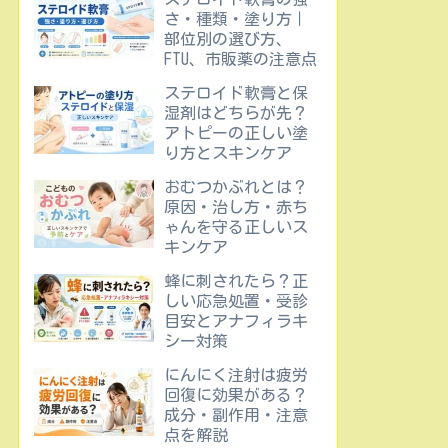
さ・種類・塗り方｜
部位別の選び方、
FTU、市販薬の注意点
ステロイド軟膏と保
湿剤はどちらが先？
アトピーの正しい塗
り方とスキンケア
おむつかぶれとは？
原因・治し方・赤ち
ゃんを守る正しいス
キンケア
蜂に刺されたら？正
しい応急処置・受診
目安とアナフィラキ
シー対策
にんにく注射は疲労
回復に効果がある？
成分・副作用・注意
点を解説