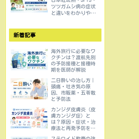
日本紅斑熱・SFTS・
ツツガムシ病の症状
と違いをわかりやす
く解説
新着記事
海外旅行に必要なワ
クチンは？渡航先別
の予防接種と接種時
期を医師が解説
二日酔いの治し方｜
頭痛・吐き気の原
因、市販薬・五苓散
と予防法
カンジダ皮膚炎（皮
膚カンジダ症）と
は？原因・症状・治
療法と再発予防を医
師が解説
ステロイド軟膏の強