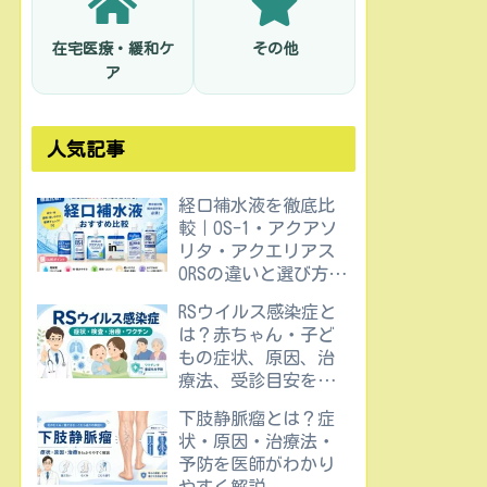
在宅医療・緩和ケ
その他
ア
人気記事
経口補水液を徹底比
較｜OS-1・アクアソ
リタ・アクエリアス
ORSの違いと選び方を
医師が解説
RSウイルス感染症と
は？赤ちゃん・子ど
もの症状、原因、治
療法、受診目安を医
師が解説
下肢静脈瘤とは？症
状・原因・治療法・
予防を医師がわかり