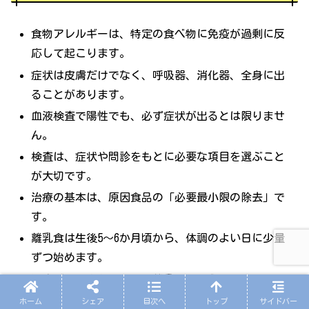
食物アレルギーは、特定の食べ物に免疫が過剰に反
応して起こります。
症状は皮膚だけでなく、呼吸器、消化器、全身に出
ることがあります。
血液検査で陽性でも、必ず症状が出るとは限りませ
ん。
検査は、症状や問診をもとに必要な項目を選ぶこと
が大切です。
治療の基本は、原因食品の「必要最小限の除去」で
す。
離乳食は生後5〜6か月頃から、体調のよい日に少量
ずつ始めます。
湿疹がある赤ちゃんは、離乳食を遅らせるよりも、
湿疹をしっかり治療することが重要です。
ホーム
シェア
目次へ
トップ
サイドバー