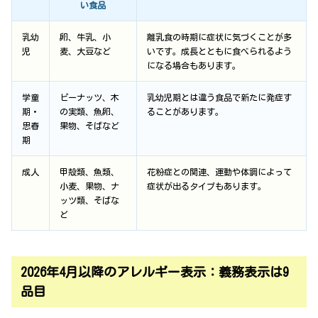
い食品
乳幼
卵、牛乳、小
離乳食の時期に症状に気づくことが多
児
麦、大豆など
いです。成長とともに食べられるよう
になる場合もあります。
学童
ピーナッツ、木
乳幼児期とは違う食品で新たに発症す
期・
の実類、魚卵、
ることがあります。
思春
果物、そばなど
期
成人
甲殻類、魚類、
花粉症との関連、運動や体調によって
小麦、果物、ナ
症状が出るタイプもあります。
ッツ類、そばな
ど
2026年4月以降のアレルギー表示：義務表示は9
品目