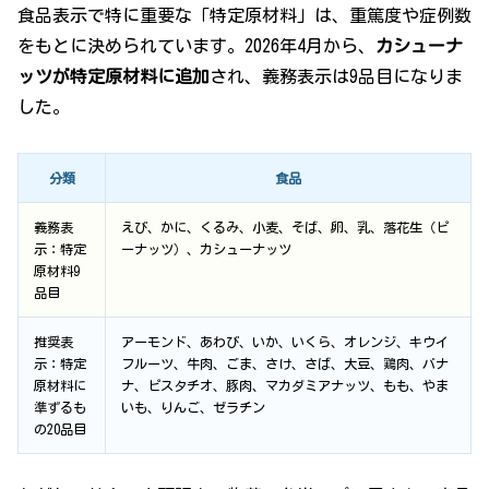
食品表示で特に重要な「特定原材料」は、重篤度や症例数
をもとに決められています。2026年4月から、
カシューナ
ッツが特定原材料に追加
され、義務表示は9品目になりま
した。
分類
食品
義務表
えび、かに、くるみ、小麦、そば、卵、乳、落花生（ピ
示：特定
ーナッツ）、カシューナッツ
原材料9
品目
推奨表
アーモンド、あわび、いか、いくら、オレンジ、キウイ
示：特定
フルーツ、牛肉、ごま、さけ、さば、大豆、鶏肉、バナ
原材料に
ナ、ピスタチオ、豚肉、マカダミアナッツ、もも、やま
準ずるも
いも、りんご、ゼラチン
の20品目