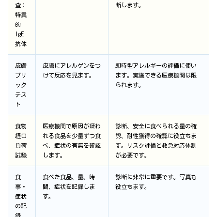
査：
断します。
特異
的
IgE
抗体
皮膚
皮膚にアレルゲンをつ
即時型アレルギーの評価に使い
プリ
けて反応を見ます。
ます。実施できる医療機関は限
ック
られます。
テス
ト
食物
医療機関で原因が疑わ
診断、安全に食べられる量の確
経口
れる食品を少量ずつ食
認、耐性獲得の確認に役立ちま
負荷
べ、症状の有無を確認
す。リスク評価と救急対応体制
試験
します。
が必要です。
食
食べた食品、量、時
診断に非常に重要です。写真も
事・
間、症状を記録しま
役立ちます。
症状
す。
の記
録