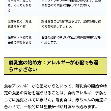
ゼーゼー、息苦し
アナフィラキシーの可能性があります。救急
さ、ぐったりがあ
車を含めて早急に対応してください。
る
湿疹が強く、離乳
離乳食を自己判断で遅らせず、湿疹治療と進
食開始が不安
め方を相談しましょう。
保育園・学校で除
医師の診断に基づいて生活管理指導表などを
去食の書類が必要
作成します。
離乳食の始め方：アレルギーが心配でも遅
らせすぎない
食物アレルギーが心配だからといって、離乳食の開始や特
定の食品の開始を遅らせることは、食物アレルギー予防と
しては推奨されていません。離乳食は、赤ちゃんの発達に
合わせて、一般的には
生後5〜6か月頃
から始めます。