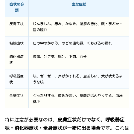
症状の分
主な症状
類
皮膚症状
じんましん、赤み、かゆみ、湿疹の悪化、顔・まぶた・
唇の腫れ
粘膜症状
口の中のかゆみ、のどの違和感、くちびるの腫れ
消化器症
腹痛、吐き気、嘔吐、下痢、血便
状
呼吸器症
咳、ゼーゼー、声がかすれる、息苦しい、犬が吠えるよ
状
うな咳
全身症状
ぐったりする、顔色が悪い、意識がぼんやりする、血圧
低下
特に注意が必要なのは、
皮膚症状だけでなく、呼吸器症
状・消化器症状・全身症状が一緒に出る場合
です。これは