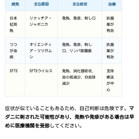
病気
主な原因
主な症状
治療
日本
リケッチア・
発熱、発疹、刺し口
抗菌
紅斑
ジャポニカ
薬が
熱
有効
つつ
オリエンティ
発熱、発疹、刺し
抗菌
が虫
ア・ツツガム
口、リンパ節腫脹
薬が
病
シ
有効
SFTS
SFTSウイルス
発熱、消化器症状、
支持
血小板減少、白血球
療法
減少
が中
心
症状が似ていることもあるため、自己判断は危険です。
マ
ダニに刺された可能性があり、発熱や発疹がある場合は早
めに医療機関を受診
してください。