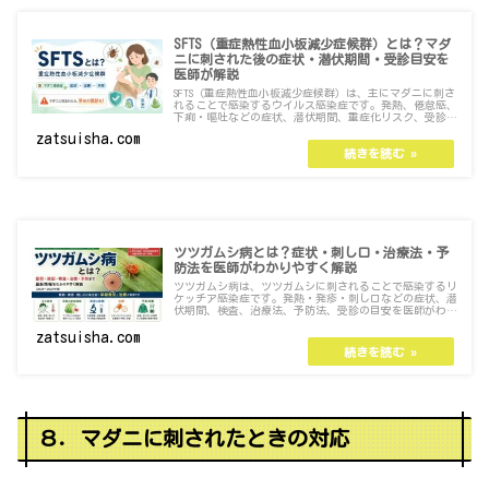
SFTS（重症熱性血小板減少症候群）とは？マダ
ニに刺された後の症状・潜伏期間・受診目安を
医師が解説
SFTS（重症熱性血小板減少症候群）は、主にマダニに刺さ
れることで感染するウイルス感染症です。発熱、倦怠感、
下痢・嘔吐などの症状、潜伏期間、重症化リスク、受診す
べき目安、マダニ対策をわかりやすく解説します。
zatsuisha.com
ツツガムシ病とは？症状・刺し口・治療法・予
防法を医師がわかりやすく解説
ツツガムシ病は、ツツガムシに刺されることで感染するリ
ケッチア感染症です。発熱・発疹・刺し口などの症状、潜
伏期間、検査、治療法、予防法、受診の目安を医師がわか
りやすく解説します。
zatsuisha.com
８．マダニに刺されたときの対応