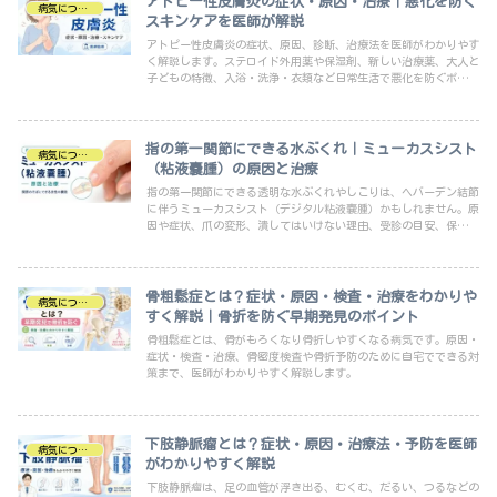
アトピー性皮膚炎の症状・原因・治療｜悪化を防ぐ
病気について
スキンケアを医師が解説
アトピー性皮膚炎の症状、原因、診断、治療法を医師がわかりやす
く解説します。ステロイド外用薬や保湿剤、新しい治療薬、大人と
子どもの特徴、入浴・洗浄・衣類など日常生活で悪化を防ぐポイン
トや受診の目安も紹介します。
指の第一関節にできる水ぶくれ｜ミューカスシスト
病気について
（粘液嚢腫）の原因と治療
指の第一関節にできる透明な水ぶくれやしこりは、ヘバーデン結節
に伴うミューカスシスト（デジタル粘液嚢腫）かもしれません。原
因や症状、爪の変形、潰してはいけない理由、受診の目安、保存療
法・穿刺・手術について医師が解説します。
骨粗鬆症とは？症状・原因・検査・治療をわかりや
病気について
すく解説｜骨折を防ぐ早期発見のポイント
骨粗鬆症とは、骨がもろくなり骨折しやすくなる病気です。原因・
症状・検査・治療、骨密度検査や骨折予防のために自宅でできる対
策まで、医師がわかりやすく解説します。
下肢静脈瘤とは？症状・原因・治療法・予防を医師
病気について
がわかりやすく解説
下肢静脈瘤は、足の血管が浮き出る、むくむ、だるい、つるなどの