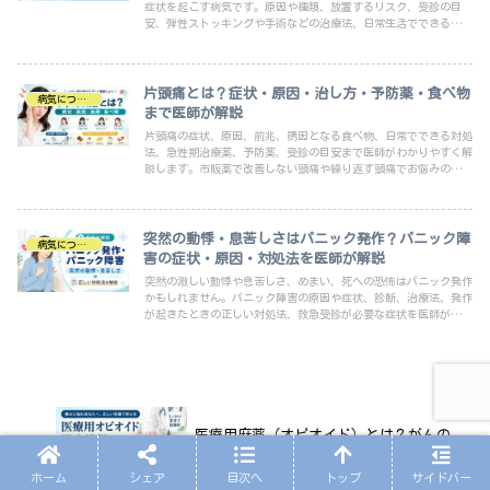
症状を起こす病気です。原因や種類、放置するリスク、受診の目
安、弾性ストッキングや手術などの治療法、日常生活でできる予防
法を医師がわかりやすく解説します。
片頭痛とは？症状・原因・治し方・予防薬・食べ物
病気について
まで医師が解説
片頭痛の症状、原因、前兆、誘因となる食べ物、日常でできる対処
法、急性期治療薬、予防薬、受診の目安まで医師がわかりやすく解
説します。市販薬で改善しない頭痛や繰り返す頭痛でお悩みの方
へ。
突然の動悸・息苦しさはパニック発作？パニック障
病気について
害の症状・原因・対処法を医師が解説
突然の激しい動悸や息苦しさ、めまい、死への恐怖はパニック発作
かもしれません。パニック障害の原因や症状、診断、治療法、発作
が起きたときの正しい対処法、救急受診が必要な症状を医師がわか
りやすく解説します。
医療用麻薬（オピオイド）とは？がんの
痛み治療で知っておきたい効果・副作
用・誤解を解説
ホーム
シェア
目次へ
トップ
サイドバー