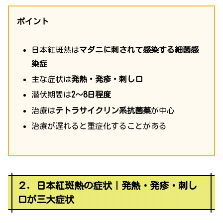
ポイント
日本紅斑熱は
マダニに刺されて感染する細菌感
染症
主な症状は
発熱・発疹・刺し口
潜伏期間は
2〜8日程度
治療は
テトラサイクリン系抗菌薬
が中心
治療が遅れると重症化することがある
２．日本紅斑熱の症状｜発熱・発疹・刺し
口が三大症状